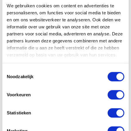
We gebruiken cookies om content en advertenties te
Concap koerspetje
Concap K-Rosine
personaliseren, om functies voor social media te bieden
energieshot
10,00
€
en om ons websiteverkeer te analyseren. Ook delen we
2,40
€
informatie over uw gebruik van onze site met onze
partners voor social media, adverteren en analyse. Deze
partners kunnen deze gegevens combineren met andere
Concap L-carnitine shot
Concap liquid vitamins &
informatie die u aan ze heeft verstrekt of die ze hebben
minerals (vloeibaar)
verzameld op basis van uw gebruik van hun services.
500ml
2,35
€
17,95
€
Toestemmingsselectie
Noodzakelijk
Concap magnesium
Concap Max BCAA
+vit.B6 shot
Voorkeuren
32,00
€
2,50
€
Statistieken
Concap Max EAA
Concap Max Energy
Marketing