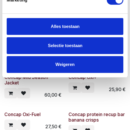
46,00
€
18,00
€
36,00
€
Alles toestaan
Concap Max Isotonic
Concap Max Isotonic
Lemon 800g
lemon emmer 5000g
Selectie toestaan
139,00
€
14,50
€
29,00
€
Weigeren
Concap Mid Season
Concap Oxi+
Jacket
25,90
€
60,00
€
Concap Oxi-Fuel
Concap protein recup bar
banana crisps
27,50
€