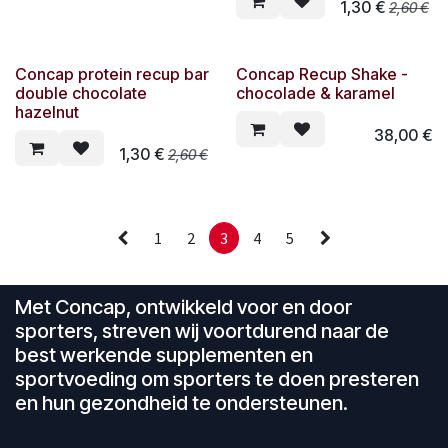
1,30
€
2,60
€
Concap protein recup bar
Concap Recup Shake -
double chocolate
chocolade & karamel
hazelnut
38,00
€
1,30
€
2,60
€
1
2
3
4
5
Met Concap, ontwikkeld voor en door
sporters, streven wij voortdurend naar de
best werkende supplementen en
sportvoeding om sporters te doen presteren
en hun gezondheid te ondersteunen.