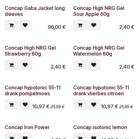
Concap Gaba Jacket long
Concap High NRG Gel
sleeves
Sour Apple 60g
96,00
€
2,40
€
Concap High NRG Gel
Concap High NRG Gel
Strawberry 60g
Watermelon 60g
2,40
€
2,40
€
Concap hypotonic 55-11
Concap hypotonic 55-11
drank pompelmoes
drank vlierbes citroen
10,97
€
10,97
€
21,95
€
21,95
€
Concap Iron Power
Concap isotonic lemon