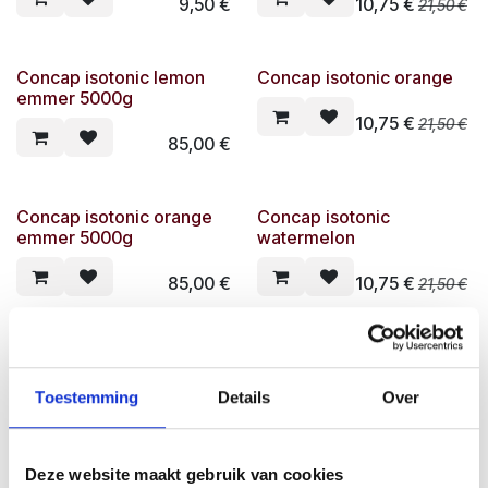
9,50
€
10,75
€
21,50
€
Concap isotonic lemon
Concap isotonic orange
emmer 5000g
10,75
€
21,50
€
85,00
€
Concap isotonic orange
Concap isotonic
emmer 5000g
watermelon
85,00
€
10,75
€
21,50
€
Concap isotonic
Concap keton drink
watermelon emmer
5000g
Toestemming
Details
Over
23,50
€
85,00
€
Deze website maakt gebruik van cookies